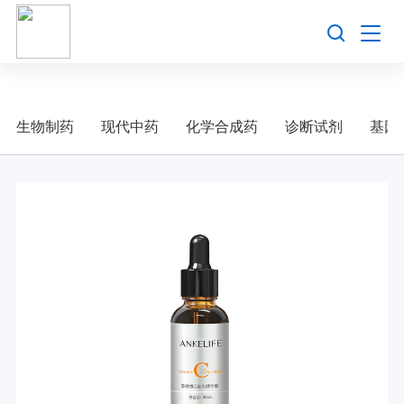
?
万象城awc
首页
关于万象城awc
生物制药
现代中药
化学合成药
诊断试剂
基因
产品与服务
新闻资讯
投资者关系
联系万象城awc
X